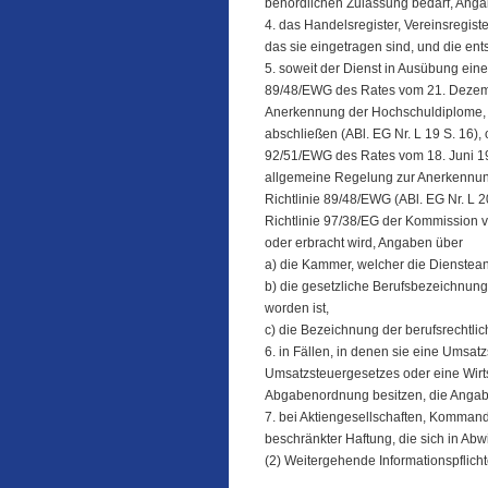
behördlichen Zulassung bedarf, Anga
4. das Handelsregister, Vereinsregiste
das sie eingetragen sind, und die e
5. soweit der Dienst in Ausübung eine
89/48/EWG des Rates vom 21. Dezem
Anerkennung der Hochschuldiplome, d
abschließen (ABl. EG Nr. L 19 S. 16), 
92/51/EWG des Rates vom 18. Juni 19
allgemeine Regelung zur Anerkennun
Richtlinie 89/48/EWG (ABl. EG Nr. L 20
Richtlinie 97/38/EG der Kommission v
oder erbracht wird, Angaben über
a) die Kammer, welcher die Dienstea
b) die gesetzliche Berufsbezeichnung
worden ist,
c) die Bezeichnung der berufsrechtli
6. in Fällen, in denen sie eine Umsa
Umsatzsteuergesetzes oder eine Wirt
Abgabenordnung besitzen, die Anga
7. bei Aktiengesellschaften, Kommandi
beschränkter Haftung, die sich in Abw
(2) Weitergehende Informationspflich