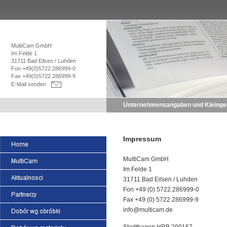
MultiCam GmbH
Im Felde 1
31711 Bad Eilsen / Luhden
Fon +49(0)5722.286999-0
Fax +49(0)5722.286999-9
E-Mail senden
Unternehmensangaben und Kleinge
Impressum
MultiCam GmbH
Im Felde 1
31711 Bad Eilsen / Luhden
Fon +49 (0) 5722.286999-0
Fax +49 (0) 5722.286999-9
info@multicam.de